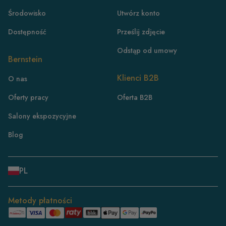
Środowisko
Utwórz konto
Dostępność
Prześlij zdjęcie
Odstąp od umowy
Bernstein
PL
Klienci B2B
O nas
DE
Oferty pracy
Oferta B2B
FR
Salony ekspozycyjne
CH/DE
CH/FR
Blog
IT
DK
PL
NL
ES
Metody płatności
BE/NL