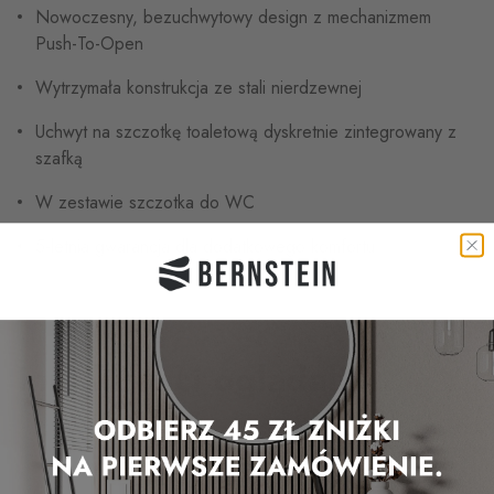
Nowoczesny, bezuchwytowy design z mechanizmem
Push-To-Open
Wytrzymała konstrukcja ze stali nierdzewnej
Uchwyt na szczotkę toaletową dyskretnie zintegrowany z
szafką
W zestawie szczotka do WC
5-letnia gwarancja dla dodatkowego komfortu
Inni klienci oglądali