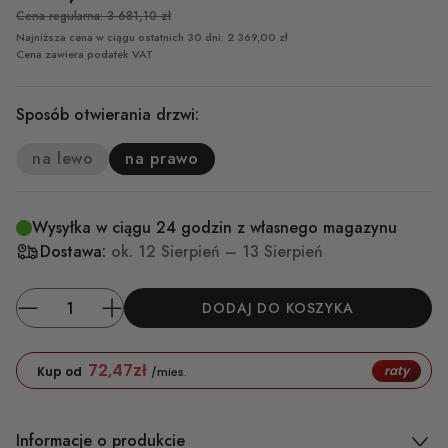
Cena regularna: 3 681,10 zł
Najniższa cena w ciągu ostatnich 30 dni: 2 369,00 zł
Cena zawiera podatek VAT
Sposób otwierania drzwi:
na lewo
na prawo
Wysyłka w ciągu 24 godzin z własnego magazynu
Dostawa:
ok.
12 Sierpień – 13 Sierpień
DODAJ DO KOSZYKA
72,47
zł
raty
Kup od
/mies.
Informacje o produkcie