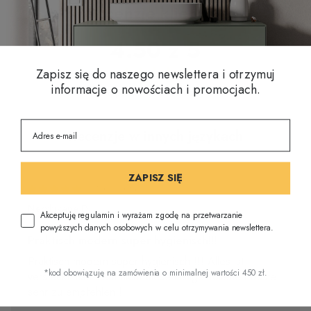
Recenzje klientów
4.50 z 5
Zapisz się do naszego newslettera i otrzymuj
informacje o nowościach i promocjach.
Na podstawie 2 recenzji
Recenzje w innych językach
ZAPISZ SIĘ
27/01/2026
Nerxhivane D.
Akceptuję regulamin i wyrażam zgodę na przetwarzanie
powyższych danych osobowych w celu otrzymywania newslettera.
Praktisch modern super hygienisch!!!
Praktisch modern super hygienisch!!!! Alles ist
*kod obowiązuję na zamówienia o minimalnej wartości 450 zł.
versteckt man sieht nicht diese lästige Toiletten Büste
sehr zu empfehlen!!!