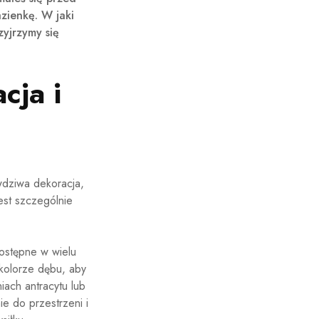
zienkę. W jaki
yjrzymy się
cja i
wdziwa dekoracja,
jest szczególnie
dostępne w wielu
kolorze dębu, aby
iach antracytu lub
e do przestrzeni i