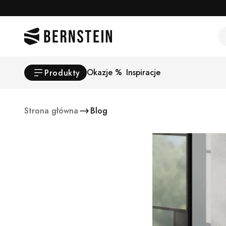
Skip to main content
Se
Okazje %
Inspiracje
Produkty
Strona główna
Blog