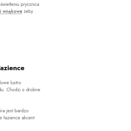
świetleniu prysznica
ki wnękowe
żeby
azience
lowe lustro.
ądu. Chodzi o drobne
óra jest bardzo
e łazience akcent