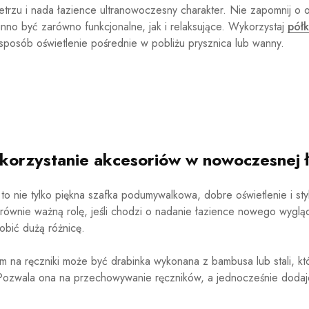
trzu i nada łazience ultranowoczesny charakter. Nie zapomnij o o
nno być zarówno funkcjonalne, jak i relaksujące. Wykorzystaj
pół
posób oświetlenie pośrednie w pobliżu prysznica lub wanny.
orzystanie akcesoriów w nowoczesnej ł
o nie tylko piękna szafka podumywalkowa, dobre oświetlenie i sty
równie ważną rolę, jeśli chodzi o nadanie łazience nowego wygl
obić dużą różnicę.
m na ręczniki może być drabinka wykonana z bambusa lub stali, kt
Pozwala ona na przechowywanie ręczników, a jednocześnie dodaj