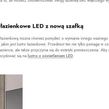
cza to, że możesz zmodernizować swoją łazienkę bez większego wy
o łazienkowe LED z nową szafką
 łazienkową można również pomyśleć o wymianie innego ważnego
 jakim jest lustro łazienkowe. Przedmiot ten nie tylko pomaga w c
łazience, ale także przyczynia się do estetyki pomieszczenia. Ab
zdecydować się na
lustro z oświetleniem LED
.