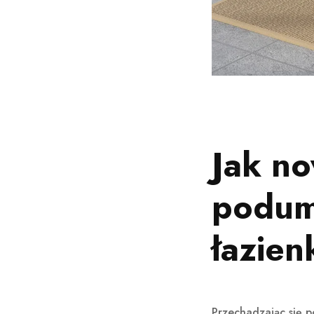
Jak no
podum
łazien
Przechadzając się p