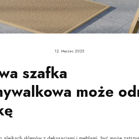
12. Marzec 2025
wa szafka
ywalkowa może od
kę
o alejkach sklepów z dekoracjami i meblami, być może zatrzy