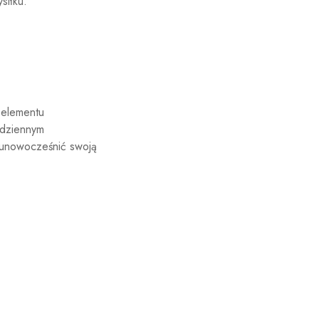
siłku.
 elementu
odziennym
y unowocześnić swoją