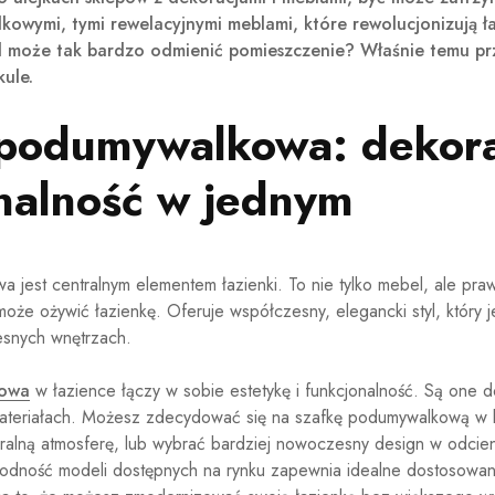
owymi, tymi rewelacyjnymi meblami, które rewolucjonizują ła
l może tak bardzo odmienić pomieszczenie? Właśnie temu prz
kule.
podumywalkowa: dekora
nalność w jednym
 jest centralnym elementem łazienki. To nie tylko mebel, ale pra
 może ożywić łazienkę. Oferuje współczesny, elegancki styl, który 
snych wnętrzach.
kowa
w łazience łączy w sobie estetykę i funkcjonalność. Są one 
i materiałach. Możesz zdecydować się na szafkę podumywalkową w 
uralną atmosferę, lub wybrać bardziej nowoczesny design w odcien
rodność modeli dostępnych na rynku zapewnia idealne dostosowani