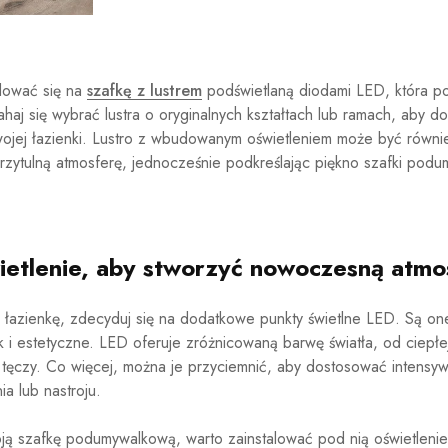
dować się na
szafkę z lustrem
podświetlaną diodami LED, która po
haj się wybrać lustra o oryginalnych kształtach lub ramach, aby 
ojej łazienki. Lustro z wbudowanym oświetleniem może być równ
rzytulną atmosferę, jednocześnie podkreślając piękno szafki pod
ietlenie, aby stworzyć nowoczesną atmo
 łazienkę, zdecyduj się na dodatkowe punkty świetlne LED. Są o
i estetyczne. LED oferuje zróżnicowaną barwę światła, od ciepłej
y tęczy. Co więcej, można je przyciemnić, aby dostosować intensyw
ia lub nastroju.
ją szafkę podumywalkową, warto zainstalować pod nią oświetlenie