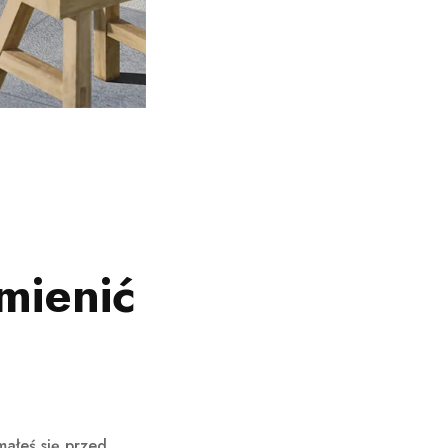
mienić
małeś się przed