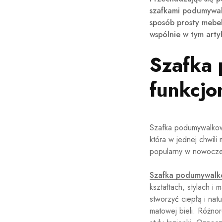
szafkami podumywalk
sposób prosty mebe
wspólnie w tym arty
Szafka 
funkcjo
Szafka podumywalkowa
która w jednej chwili
popularny w nowocze
Szafka podumywal
kształtach, stylach 
stworzyć ciepłą i nat
matowej bieli. Różno