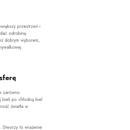
większy przestrzeń i
dodać odrobinę
ież dobrym wyborem,
umywalkowej.
sferę
ne zarówno
 bieli po chłodną biel
ność światła w
. Stworzy to wrażenie