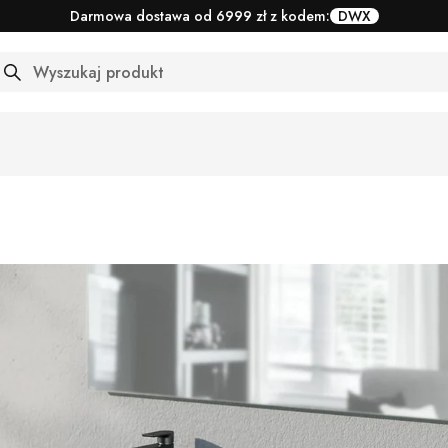
Darmowa dostawa od 6999 zł z kodem:
DWX
arch