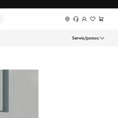
+48 22 382 17 71
Serwis/pomoc
Potrzebujesz informacji o
produktach, statusie zamówienia
lub warunkach zwrotu? Prosimy o
Instrukcje montażu
wypełnienie formularza.
Centrum pomocy (FAQ)
Metody płatności
Wysyłka
B2B