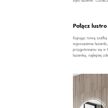
stylu łazienki. Ozna
Połącz lustr
Kupując nową szafkę
wyposażenia łazienki,
przygotowaniu się w 
łazienkę, najlepiej 