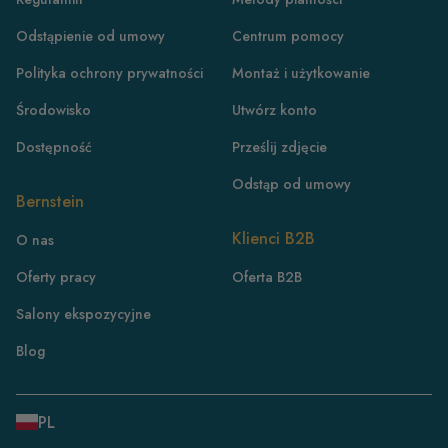
Odstąpienie od umowy
Centrum pomocy
Polityka ochrony prywatności
Montaż i użytkowanie
Środowisko
Utwórz konto
Dostępność
Prześlij zdjęcie
Odstąp od umowy
Bernstein
PL
Klienci B2B
O nas
DE
Oferty pracy
Oferta B2B
FR
Salony ekspozycyjne
CH/DE
CH/FR
Blog
IT
DK
PL
NL