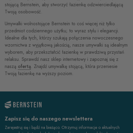
stojącą Bernstein, aby stworzyć łazienkę odzwierciedlającą
Twoją osobowość.
Umywalki wolnostojące Bernstein to coś więcej niż tylko
przedmiot codziennego użytku; to wyraz stylu i elegancji.
Idealne dla tych, którzy szukają połączenia nowoczesnego
wzornictwa z wyjątkową jakością, nasze umywalki są idealnym
wyborem, aby przekształcić łazienkę w prawdziwą przystań
relaksu. Sprawdź nasz sklep internetowy i zapoznaj się z
naszą
ofertą
. Znajdź umywalkę stojącą, która przeniesie
Twoją łazienkę na wyższy poziom.
Zapisz się do naszego newslettera
Zarejestruj się i bądź na bieżąco. Otrzymuj informacje o aktualnych