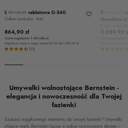
Umywalka nablatowa O-540
Kabina prys
BESTSELLER
BESTSELLER
Odlew mineralny - Biał...
domykiem D
8 mm - Nano Echt
864,90 zł
2 659,90 z
Cena regularna: 1 301,85 zł
Cena regularna: 
Najniższa cena w ciągu ostatnich 30 dni: 587,30 zł
Najniższa cena w c
(11)
(8
Umywalki wolnostojące Bernstein -
elegancja i nowoczesność dla Twojej
łazienki
Szukasz wyjątkowego elementu do swojej łazienki? Umywalki
stojące marki Bernstein łączą w sobie nowoczesny design i