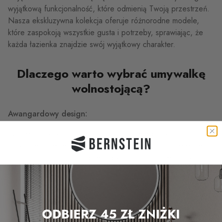
wyjątkową funkcjonalność, które odmienią Twoją przestrzeń.
Nasza ekskluzywna kolekcja oferuje różnorodne modele,
które zaspokoją wszystkie gusta i potrzeby, sprawiając, że
każda łazienka znajdzie swój wyjątkowy charakter.
Dlaczego warto wybrać umywalkę
wolnostojącą?
Awangardowy design:
Nasze umywalki stojące wyróżniają się elegancką,
nowoczesną estetyką. Niezależnie od tego, czy preferujesz
minimalistyczny, czy bardziej odważny styl, nasze umywalki
wniosą do Twojej łazienki niezrównany powiew
ekskluzywności.
Najwyższa jakość:
Wykonane z najwyższej klasy materiałów, nasze umywalki