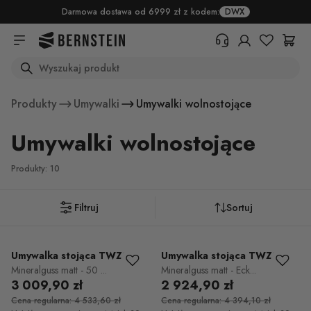
Skip to main content
Darmowa dostawa od 6999 zł z kodem:
DWX
Search
+48 22 382 17 71
Potrzebujesz informacji o
Produkty
Umywalki
Umywalki wolnostojące
produktach, statusie zamówienia
lub warunkach zwrotu? Prosimy o
Umywalki wolnostojące
wypełnienie formularza.
Centrum pomocy (FAQ)
Produkty: 10
Filtruj
Sortuj
Umywalka stojąca TWZ316
Umywalka stojąca TWZ312
Mineralguss matt - 50 ...
Mineralguss matt - Eck...
3 009,90 zł
2 924,90 zł
Cena regularna: 4 533,60 zł
Cena regularna: 4 394,10 zł