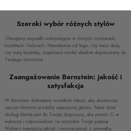
umożliwiając szybką i bezproblemową renowację łazienki.
Szeroki wybór różnych stylów
Oferujemy umywalki wolnostojące w różnych rozmiarach,
kształtach i kolorach. Niezależnie od tego, czy masz dużą
czy małą łazienkę, znajdziesz model idealnie dopasowany do
Twojego otoczenia.
Zaangażowanie Bernstein: jakość i
satysfakcja
W Bernstein dokładamy wszelkich starań, aby dostarczać
naszym klientom produkty najwyższej jakości. Nasz dział
obsługi klienta jest do Twojej dyspozycji, aby pomóc Ci w
wyborze i odpowiedzieć na wszystkie Twoje pytania.
Wybierz najwyższą jakość i innowacyjność z umywalką