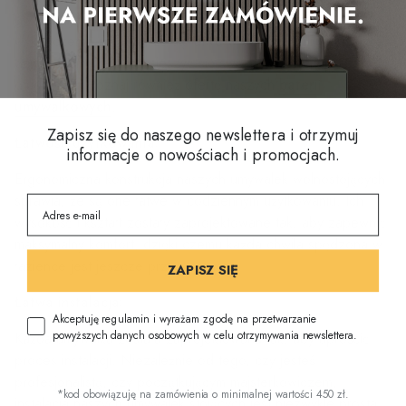
gwarantują trwałość i niezawodność. Ich staranne
wykończenie sprawia, że są łatwe w utrzymaniu i wytrzymałe,
dzięki czemu możesz cieszyć się swoją inwestycją przez
długie lata. Poznaj również ofertę naszych
baterii
umywalkowych
.
Zapisz się do naszego newslettera i otrzymuj
Łatwość użytkowania:
informacje o nowościach i promocjach.
Ergonomiczna konstrukcja naszych umywalek wolnostojących
sprawia, że są one łatwe w codziennym użytkowaniu. Ich
wysokość i kształt zostały zaprojektowane tak, aby zapewnić
maksymalny komfort, dzięki czemu każda chwila spędzona w
łazience jest jeszcze przyjemniejsza.
ZAPISZ SIĘ
Łatwa instalacja:
Akceptuję regulamin i wyrażam zgodę na przetwarzanie
powyższych danych osobowych w celu otrzymywania newslettera.
Każda umywalka została zaprojektowana tak, aby uprościć
proces instalacji. Niezależnie od tego, czy jesteś
profesjonalistą, czy początkującym majsterkowiczem,
*kod obowiązuję na zamówienia o minimalnej wartości 450 zł.
instalacja naszych umywalek stojących jest niezwykle prosta,