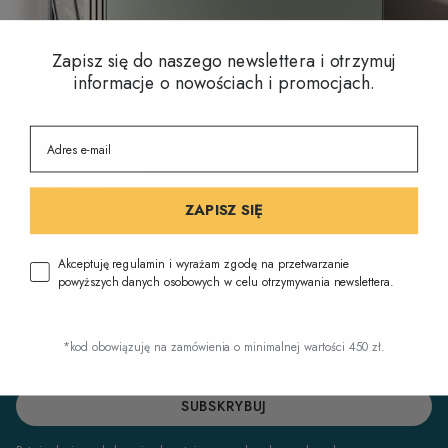
świat armatury jest bramą.
Zapisz się do naszego newslettera i otrzymuj
informacje o nowościach i promocjach.
WYŚLIJ TROCHĘ INSPIRACJI
ZAPISZ SIĘ
Zapisz się do naszego newslettera
Zarejestruj się i bądź na bieżąco. Otrzymuj informacje o aktualnych
Akceptuję regulamin i wyrażam zgodę na przetwarzanie
wyprzedażach, trendach łazienkowych i nowych produktach prosto na
powyższych danych osobowych w celu otrzymywania newslettera.
swoją skrzynkę mailową.
Email address
*kod obowiązuję na zamówienia o minimalnej wartości 450 zł.
SUBSKRYBUJ