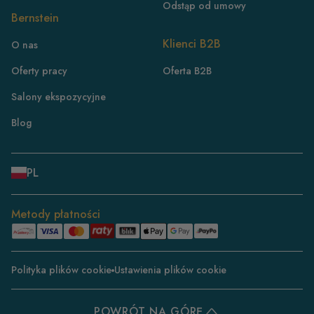
Odstąp od umowy
Bernstein
PL
Klienci B2B
O nas
DE
Oferty pracy
Oferta B2B
FR
Salony ekspozycyjne
CH/DE
CH/FR
Blog
IT
DK
PL
NL
ES
Metody płatności
BE/NL
BE/FR
Polityka plików cookie
Ustawienia plików cookie
SE
CZ
POWRÓT NA GÓRĘ