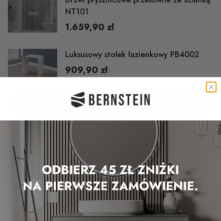
NT101
1.659,90 zł
Luksusowy stołek łazienkowy PB4002
909,90 zł
DODAJ DO KOSZYKA
Zainspiruj innych
i zyskaj zniżki!
Od baterii, które bez wysiłku łączą styl i praktyczność, po
głowice prysznicowe,
które ożywią Twój codzienny rytuał –