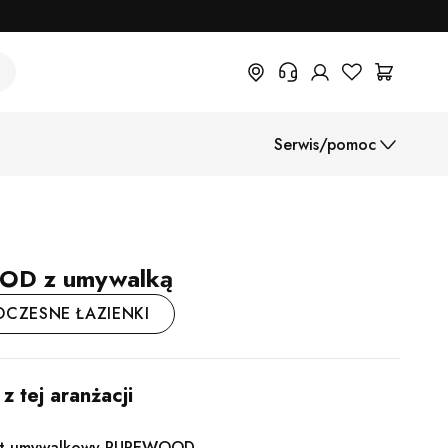
+48 22 382 17 71
Serwis/pomoc
Potrzebujesz informacji o
produktach, statusie zamówienia
lub warunkach zwrotu? Prosimy o
Instrukcje montażu
wypełnienie formularza.
Centrum pomocy (FAQ)
Metody płatności
OD z umywalką
Wysyłka
OCZESNE ŁAZIENKI
B2B
 tej aranżacji
at umywalkowy PUREWOOD