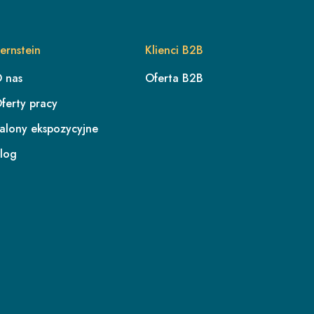
ernstein
Klienci B2B
 nas
Oferta B2B
ferty pracy
alony ekspozycyjne
log
PL
DE
FR
CH/DE