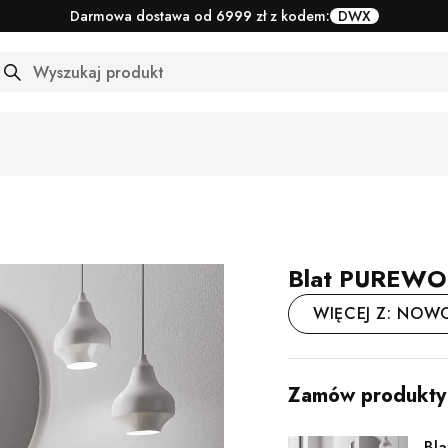
Darmowa dostawa od 6999 zł z kodem:
DWX
arch
Blat PUREWO
WIĘCEJ Z: NOW
Zamów produkty z
Bl