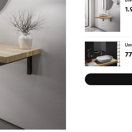
1.
Um
77