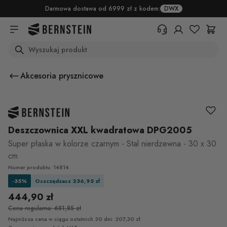
Skip to main content
Darmowa dostawa od 6999 zł z kodem:
DWX
Search
+48 22 382 17 71
Potrzebujesz informacji o
Akcesoria prysznicowe
produktach, statusie zamówienia
lub warunkach zwrotu? Prosimy o
wypełnienie formularza.
Centrum pomocy (FAQ)
Deszczownica XXL kwadratowa DPG2005
Super płaska w kolorze czarnym - Stal nierdzewna - 30 x 30
cm
Numer produktu: 14814
-35%
Oszczędzasz 236,95 zł
444,90 zł
Cena regularna: 681,85 zł
Najniższa cena w ciągu ostatnich 30 dni: 307,30 zł