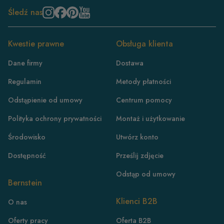
Śledź nas
Kwestie prawne
Obsługa klienta
Dane firmy
Dostawa
Regulamin
Metody płatności
Odstąpienie od umowy
Centrum pomocy
Polityka ochrony prywatności
Montaż i użytkowanie
Środowisko
Utwórz konto
Dostępność
Prześlij zdjęcie
Odstąp od umowy
Bernstein
PL
Klienci B2B
O nas
DE
Oferty pracy
Oferta B2B
FR