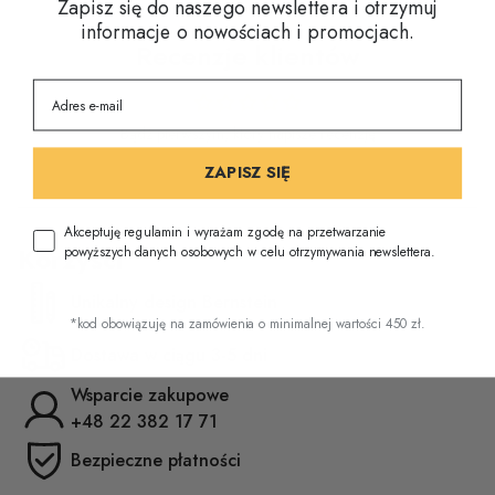
Zapisz się do naszego newslettera i otrzymuj
informacje o nowościach i promocjach.
Recenzje klientów
Bądź pierwszym, który napisze recenzję
ZAPISZ SIĘ
Akceptuję regulamin i wyrażam zgodę na przetwarzanie
Korzyści
powyższych danych osobowych w celu otrzymywania newslettera.
Unikalny design Bernstein
*kod obowiązuję na zamówienia o minimalnej wartości 450 zł.
Dostawa w ciągu 3-5 dni
Wsparcie zakupowe
+48 22 382 17 71
Bezpieczne płatności