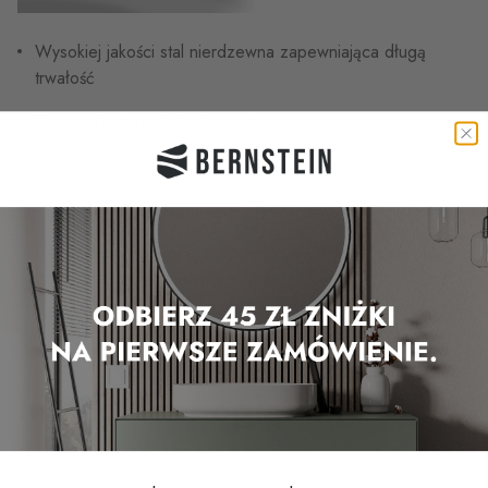
Wysokiej jakości stal nierdzewna zapewniająca długą
trwałość
Elegancki czarny kolor jako stylowy akcent w łazience
Natychmiastowe zatrzymanie wody po wyłączeniu
Przegub kulowy ułatwiający ustawienie w żądanym kierunku
Dysze zapobiegające osadzaniu się kamienia ułatwiają
czyszczenie i konserwację
Inni klienci oglądali