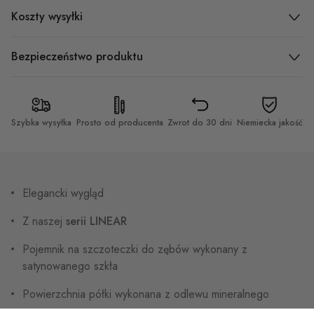
Koszty wysyłki
Bezpieczeństwo produktu
Szybka wysyłka
Prosto od producenta
Zwrot do 30 dni
Niemiecka jakość
Elegancki wygląd
Z naszej
serii LINEAR
Pojemnik na szczoteczki do zębów wykonany z
satynowanego szkła
Powierzchnia półki wykonana z odlewu mineralnego