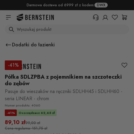
Skip to main content
Darmowa dostawa od 6999 zł z kodem:
DWX
Search
+48 22 382 17 71
Potrzebujesz informacji o
Dodatki do łazienki
produktach, statusie zamówienia
lub warunkach zwrotu? Prosimy o
wypełnienie formularza.
-41%
Centrum pomocy (FAQ)
Półka SDLZPBA z pojemnikiem na szczoteczki
do zębów
Pasuje do wieszaków na ręczniki SDLHH45 i SDLHH60 -
seria LINEAR - chrom
Numer produktu: 4060
-41%
Oszczędzasz 62,65 zł
89,10 zł
99,00 zł
Cena regularna: 151,75 zł