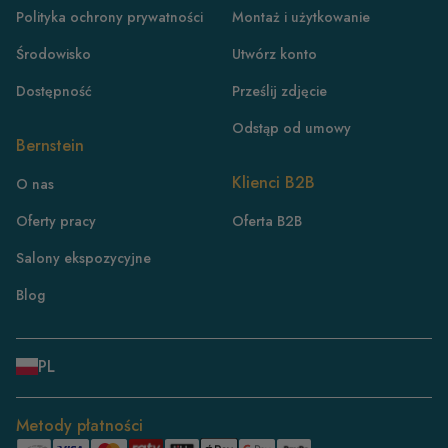
Polityka ochrony prywatności
Montaż i użytkowanie
Środowisko
Utwórz konto
Dostępność
Prześlij zdjęcie
Odstąp od umowy
Bernstein
PL
Klienci B2B
O nas
DE
Oferty pracy
Oferta B2B
FR
Salony ekspozycyjne
CH/DE
CH/FR
Blog
IT
DK
PL
NL
ES
Metody płatności