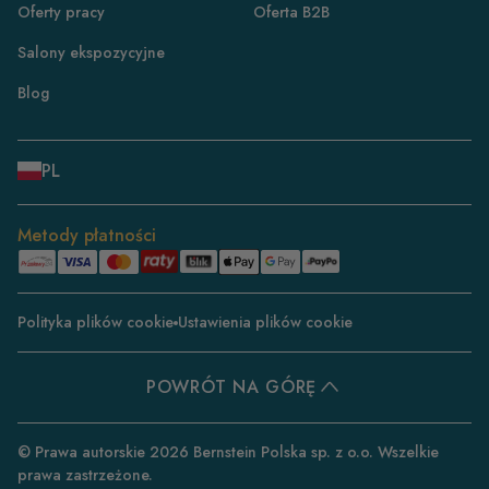
Oferty pracy
Oferta B2B
FR
Salony ekspozycyjne
CH/DE
CH/FR
Blog
IT
DK
PL
NL
ES
Metody płatności
BE/NL
BE/FR
Polityka plików cookie
Ustawienia plików cookie
SE
CZ
POWRÓT NA GÓRĘ
PT
IE
© Prawa autorskie 2026 Bernstein Polska sp. z o.o. Wszelkie
prawa zastrzeżone.