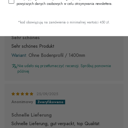
powyższych danych osobowych w celu otrzymywania newslettera.
28/09/2025
*kod obowiązuję na zamówienia o minimalnej wartości 450 zł.
Petra Ehrl
Sehr schönes
Sehr schönes Produkt
Ohne Bodenprofil / 1400mm
Nie udało się przetłumaczyć recenzji. Spróbuj ponownie
później
25/09/2025
Anonimowy
Schnelle Lieferung
Schnelle Lieferung, gut verpackt, top Qualität.