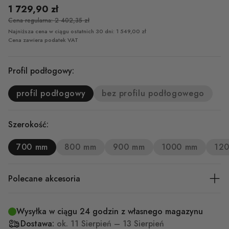
1 729,90 zł
Cena regularna: 2 402,35 zł
Najniższa cena w ciągu ostatnich 30 dni: 1 549,00 zł
Cena zawiera podatek VAT
Profil podłogowy:
profil podłogowy
bez profilu podłogowego
Szerokość:
700 mm
800 mm
900 mm
1000 mm
12
Polecane akcesoria
Wysyłka w ciągu 24 godzin z własnego magazynu
Dostawa:
ok.
11 Sierpień – 13 Sierpień