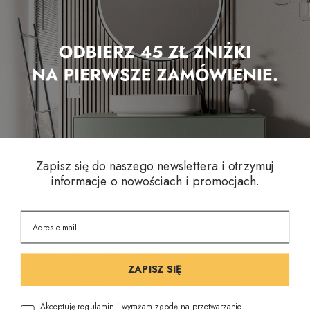
Recenzje klientów
4.64 z 5
Na podstawie 11 recenzji
Recenzje w innych językach
Zapisz się do naszego newslettera i otrzymuj
informacje o nowościach i promocjach.
28/01/2026
Ebru A.
Wunderschön wie beschrieben
Wunderschön wie beschrieben
ZAPISZ SIĘ
Nie udało się przetłumaczyć recenzji. Spróbuj ponownie
później
Akceptuję regulamin i wyrażam zgodę na przetwarzanie