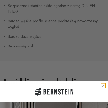
Bezpieczne i stabilne szkło zgodne z normą DIN-EN
12150
Bardzo wąskie profile ścienne podkreślają nowoczesny
wygląd
Bardzo duże wejście
Bezramowy styl
Inni klienci oglądali