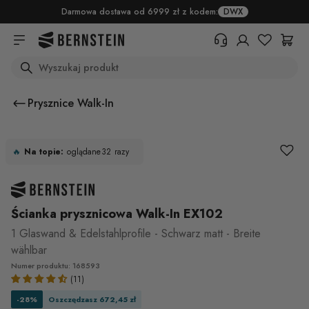
Skip to main content
Darmowa dostawa od 6999 zł z kodem:
DWX
Search
+48 22 382 17 71
Potrzebujesz informacji o
Prysznice Walk-In
produktach, statusie zamówienia
lub warunkach zwrotu? Prosimy o
wypełnienie formularza.
BESTSELLER
🔥
Na topie:
oglądane
32
razy
Centrum pomocy (FAQ)
Ścianka prysznicowa Walk-In EX102
1 Glaswand & Edelstahlprofile - Schwarz matt - Breite
wählbar
Numer produktu: 168593
(11)
-28%
Oszczędzasz 672,45 zł