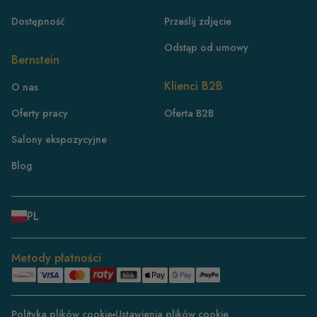
Dostępność
Prześlij zdjęcie
Odstąp od umowy
Bernstein
PL
Klienci B2B
O nas
DE
Oferty pracy
Oferta B2B
FR
Salony ekspozycyjne
CH/DE
CH/FR
Blog
IT
DK
PL
NL
ES
Metody płatności
BE/NL
BE/FR
Polityka plików cookie
Ustawienia plików cookie