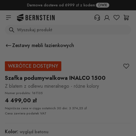
Skip to main content
Darmowa dostawa od 6999 zł z kodem:
DWX
Search
+48 22 382 17 71
Potrzebujesz informacji o
Zestawy mebli łazienkowych
produktach, statusie zamówienia
lub warunkach zwrotu? Prosimy o
wypełnienie formularza.
WKRÓTCE DOSTĘPNY
Centrum pomocy (FAQ)
Szafka podumywalkowa INALCO 1500
Z blatem z odlewu mineralnego - różne kolory
Numer produktu: 161135
4 499,00 zł
Najniższa cena w ciągu ostatnich 30 dni: 3 374,25 zł
Cena zawiera podatek VAT
Kolor:
wygląd betonu