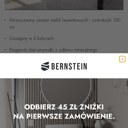
Nowoczesny zestaw mebli łazienkowych - szerokość 150
cm
Dostępny w 3 kolorach
Elegancki blat umywalki z odlewu mineralnego
Efektywne wykorzystanie szuflad dzięki prowadnicom z
pełnym wysuwem
Środkowy wysuw zapewnia dodatkowe miejsce do
przechowywania
Większy komfort dzięki funkcji soft-close
Fronty bez uchwytów zapewniają łatwe czyszczenie
Wstępnie zmontowane - szybki i łatwy montaż