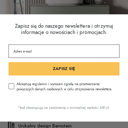
Inni klienci oglądali
Zapisz się do naszego newslettera i otrzymuj
informacje o nowościach i promocjach.
Recenzje klientów
ZAPISZ SIĘ
Bądź pierwszym, który napisze recenzję
Akceptuję regulamin i wyrażam zgodę na przetwarzanie
powyższych danych osobowych w celu otrzymywania newslettera.
*kod obowiązuję na zamówienia o minimalnej wartości 450 zł.
Korzyści
Unikalny design Bernstein