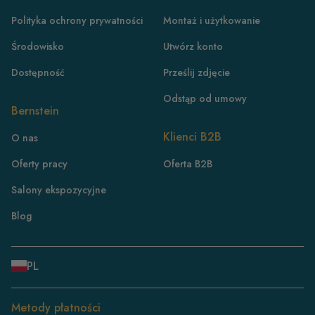
Polityka ochrony prywatności
Montaż i użytkowanie
Środowisko
Utwórz konto
Dostępność
Prześlij zdjęcie
Odstąp od umowy
Bernstein
PL
Klienci B2B
O nas
DE
Oferty pracy
Oferta B2B
FR
Salony ekspozycyjne
CH/DE
CH/FR
Blog
IT
DK
PL
NL
ES
Metody płatności