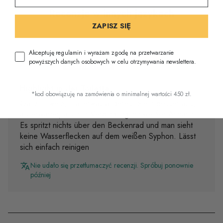
Recenzje w innych językach
ZAPISZ SIĘ
25/06/2025
Akceptuję regulamin i wyrażam zgodę na przetwarzanie
powyższych danych osobowych w celu otrzymywania newslettera.
Anonymous
Highlight in der Toilette
*kod obowiązuję na zamówienia o minimalnej wartości 450 zł.
Ganz in weiß, mal etwas anderes. Sieht besser aus,
als erwartet, auch in Verbindung mit weißer Armatur.
Es spritzt nichts über den Beckenrad und man sieht
keine Wasserflecken auf dem weißen Syphon. Lässt
sich einfach reinigen
Nie udało się przetłumaczyć recenzji. Spróbuj ponownie
później