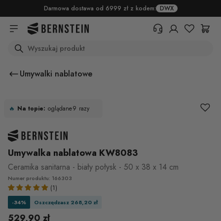
Skip to main content
Darmowa dostawa od 6999 zł z kodem:
DWX
Search
+48 22 382 17 71
Potrzebujesz informacji o
Umywalki nablatowe
produktach, statusie zamówienia
lub warunkach zwrotu? Prosimy o
wypełnienie formularza.
🔥
Na topie:
oglądane
9
razy
Centrum pomocy (FAQ)
Umywalka nablatowa KW8083
Ceramika sanitarna - biały połysk - 50 x 38 x 14 cm
Numer produktu: 166303
(1)
-34%
Oszczędzasz 268,20 zł
529,90 zł