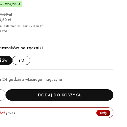
sz 275,70 zł
9,00 zł
0,60 zł
u ostatnich 30 dni: 390,15 zł
k VAT
ieszaków na ręczniki:
riów
+2
u 24 godzin z własnego magazynu
DODAJ DO KOSZYKA
0
zł
raty
/mies.