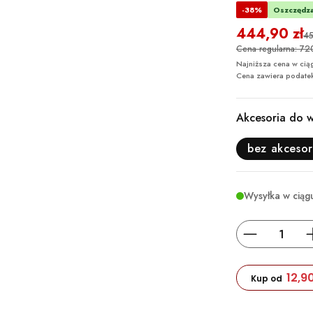
-38%
Oszczędza
444,90 zł
45
Cena regularna: 72
Najniższa cena w ciąg
Cena zawiera podate
Akcesoria do w
bez akceso
Wysyłka w ciąg
12,9
Kup od