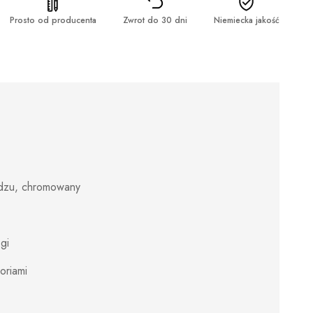
Prosto od producenta
Zwrot do 30 dni
Niemiecka jakość
ądzu, chromowany
gi
soriami