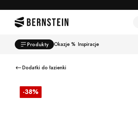
Skip to main content
Se
Okazje %
Inspiracje
Produkty
Dodatki do łazienki
-38%