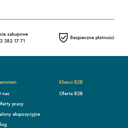
cie zakupowe
Bezpieczne płatności
2 382 17 71
ernstein
Klienci B2B
 nas
Oferta B2B
ferty pracy
alony ekspozycyjne
log