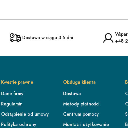
Wspar
Dostawa w ciągu 3-5 dni
+48 2
Kwestie prawne
Obsługa klienta
B
Dane firmy
Dostawa
O
Regulamin
Metody płatności
O
Odstąpienie od umowy
Centrum pomocy
S
Polityka ochrony
Montaż i użytkowanie
B