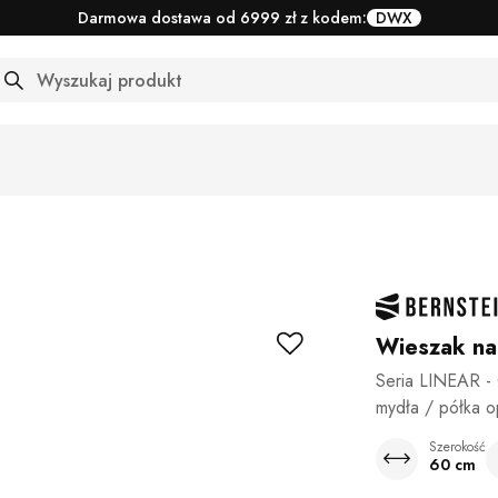
Darmowa dostawa od 6999 zł z kodem:
DWX
arch
Wieszak na
Seria LINEAR -
mydła / półka o
Szerokość
60 cm