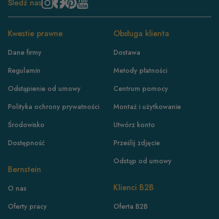
Śledź nas
Kwestie prawne
Obsługa klienta
Dane firmy
Dostawa
Regulamin
Metody płatności
Odstąpienie od umowy
Centrum pomocy
Polityka ochrony prywatności
Montaż i użytkowanie
Środowisko
Utwórz konto
Dostępność
Prześlij zdjęcie
Odstąp od umowy
Bernstein
PL
Klienci B2B
O nas
DE
Oferty pracy
Oferta B2B
FR