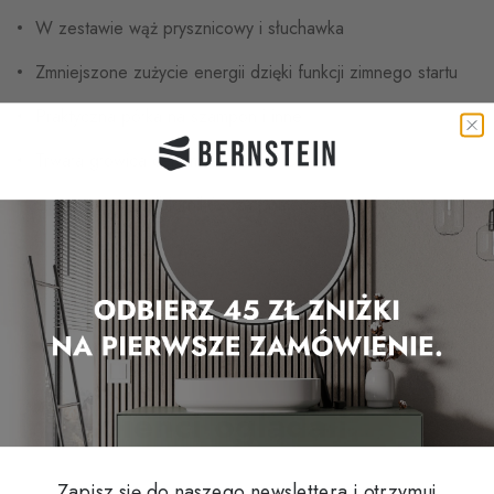
W zestawie wąż prysznicowy i słuchawka
Zmniejszone zużycie energii dzięki funkcji zimnego startu
Praktyczna półka na szampon i inne
Trwała głowica ceramiczna marki Citec
Łatwa zmiana odbiorników za pomocą przycisków
Złącza DIN 1/2"
Łatwy montaż
Inni klienci oglądali
Zapisz się do naszego newslettera i otrzymuj