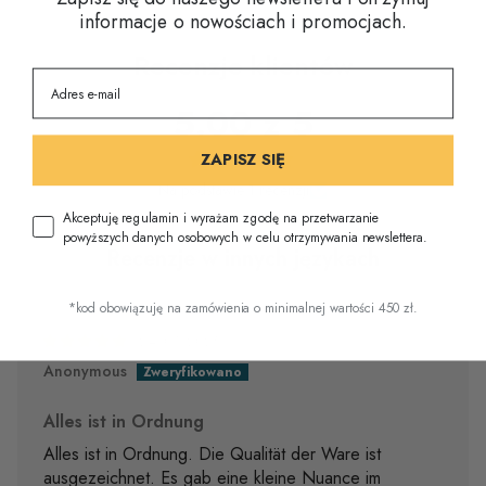
informacje o nowościach i promocjach.
Recenzje klientów
5.00 z 5
ZAPISZ SIĘ
Na podstawie 1 recenzji
Akceptuję regulamin i wyrażam zgodę na przetwarzanie
powyższych danych osobowych w celu otrzymywania newslettera.
Recenzje w innych językach
*kod obowiązuję na zamówienia o minimalnej wartości 450 zł.
24/07/2025
Anonymous
Alles ist in Ordnung
Alles ist in Ordnung. Die Qualität der Ware ist
ausgezeichnet. Es gab eine kleine Nuance im