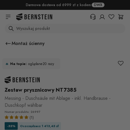
Skip to main content
Darmowa dostawa od 6999 zł z kodem:
DWX
Search
+48 22 382 17 71
Potrzebujesz informacji o
Montaż ścienny
produktach, statusie zamówienia
lub warunkach zwrotu? Prosimy o
wypełnienie formularza.
🔥
Na topie:
oglądane
20
razy
Centrum pomocy (FAQ)
Zestaw prysznicowy NT7385
Messing - Duschsäule mit Ablage - inkl. Handbrause -
Duschkopf wählbar
Numer produktu: 26997
(1)
-35%
Oszczędzasz 1 413,45 zł